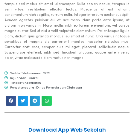
tempus sed metus sit amet ullamcorper. Nulla sapien neque, tempus id
sem vitae, vestibulum efficitur lectus. Maecenas ut est rutrum,
condimentum nibh sagittis, rutrum nulla. Integer interdum auctor suscipit.
Aenean egestas pulvinar dui et accumsan. Nam porta ante ipsum, ut
dictum nibh varius in. Morbi mollis nibh eu lorem elementum, vel cursus
magna auctor. Sed ut nisi a velit vulputate elementum. Pellentesque ligula
diam, dictum quis gravida rhoncus, euismod et nunc. Orci varius natoque
penatibus et magnis dis parturient montes, nascetur ridiculus mus.
Curabitur erat eros, semper quis mi eget, placerat sollicitudin neque.
Suspendisse eleifend, nibh sed tincidunt aliquam, augue ante viverra
dolor, vitae malesuada diam metus non magna.
Waktu Pelaksanaan : 2021
Kejuaraan : Juara 1
Tingkat : Kabupaten
Penyelenggara : Dinas Pemuda dan Olahraga
Download App Web Sekolah