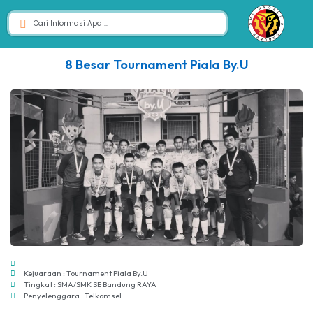
8 Besar Tournament Piala By.U
Kejuaraan : Tournament Piala By.U
Tingkat : SMA/SMK SE Bandung RAYA
Penyelenggara : Telkomsel