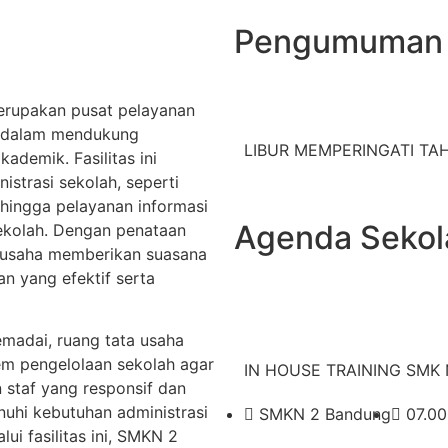
Pengumuman
rupakan pusat pelayanan
g dalam mendukung
LIBUR MEMPERINGATI TAHU
demik. Fasilitas ini
strasi sekolah, seperti
 hingga pelayanan informasi
Agenda Sekol
sekolah. Dengan penataan
ta usaha memberikan suasana
 yang efektif serta
emadai, ruang tata usaha
em pengelolaan sekolah agar
IN HOUSE TRAINING SMK N
n staf yang responsif dan
uhi kebutuhan administrasi
SMKN 2 Bandung
07.00
ui fasilitas ini, SMKN 2