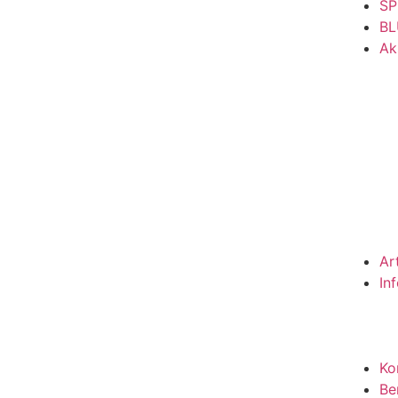
SP
BL
Ak
Ar
In
Ko
Be