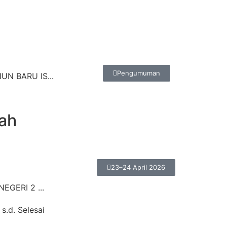
Pengumuman
N BARU IS...
ah
23–24 April 2026
EGERI 2 ...
 s.d. Selesai