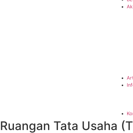
Ak
Ar
In
Ko
Ruangan Tata Usaha (