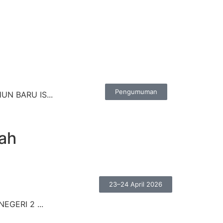
Pengumuman
N BARU IS...
ah
23–24 April 2026
EGERI 2 ...