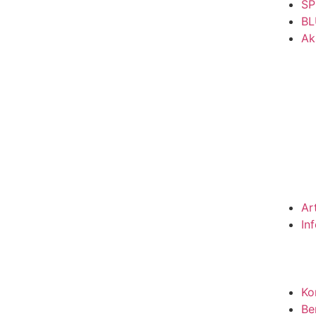
SP
BL
Ak
Ar
In
Ko
Be