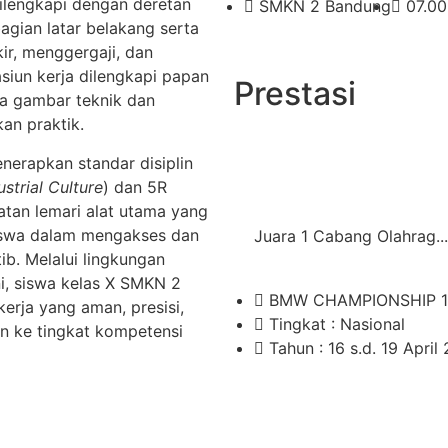
 dilengkapi dengan deretan
SMKN 2 Bandung
07.00
agian latar belakang serta
ir, menggergaji, dan
siun kerja dilengkapi papan
Prestasi
a gambar teknik dan
an praktik.
nerapkan standar disiplin
ustrial Culture
) dan 5R
patan lemari alat utama yang
iswa dalam mengakses dan
Juara 1 Cabang Olahrag...
b. Melalui lingkungan
ni, siswa kelas X SMKN 2
BMW CHAMPIONSHIP 1
erja yang aman, presisi,
Tingkat : Nasional
n ke tingkat kompetensi
Tahun : 16 s.d. 19 April