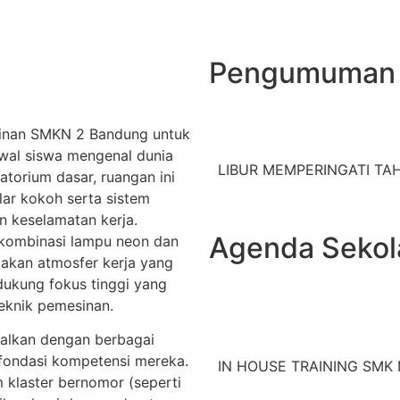
Pengumuman
sinan SMKN 2 Bandung untuk
awal siswa mengenal dunia
LIBUR MEMPERINGATI TAHU
atorium dasar, ruangan ini
ilar kokoh serta sistem
n keselamatan kerja.
Agenda Sekol
kombinasi lampu neon dan
takan atmosfer kerja yang
dukung fokus tinggi yang
eknik pemesinan.
enalkan dengan berbagai
fondasi kompetensi mereka.
IN HOUSE TRAINING SMK N
m klaster bernomor (seperti