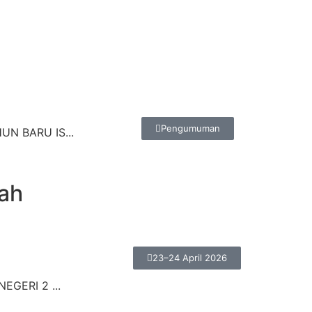
Pengumuman
N BARU IS...
ah
23–24 April 2026
EGERI 2 ...