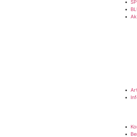
SP
BL
Ak
Ar
In
Ko
Be