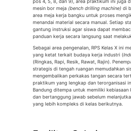
pos 4, 5, 8, dan 9), area praktikum ini juga
mesin bor meja
(bench drilling machine)
di b
area meja kerja bangku untuk proses mengik
menandai material secara manual. Setiap sta
gantung instruksi agar siswa dapat membac
panduan kerja secara langsung saat melakuk
Sebagai area pengenalan, RPS Kelas X ini me
yang ketat terkait budaya kerja industri (
Ind
(Ringkas, Rapi, Resik, Rawat, Rajin). Penem
strategis di tengah ruangan memudahkan s
mengembalikan perkakas tangan secara terti
praktikum yang lengkap dan terorganisasi i
Bandung ditempa untuk memiliki kebiasaan k
dan bertanggung jawab sebelum melanjutka
yang lebih kompleks di kelas berikutnya.