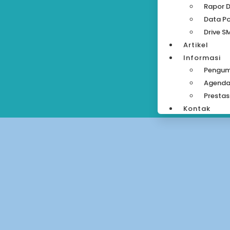
Rapor D
Data Po
Drive S
Artikel
Informasi
Pengu
Agend
Prestas
Kontak