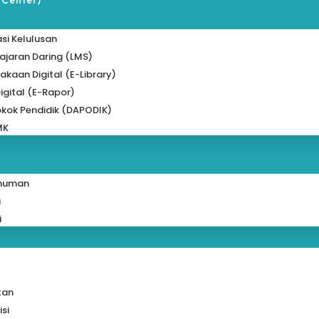
 Center)
si Kelulusan
jaran Daring (LMS)
akaan Digital (e-Library)
igital (e-Rapor)
kok Pendidik (DAPODIK)
MK
muman
a
i
tan
isi