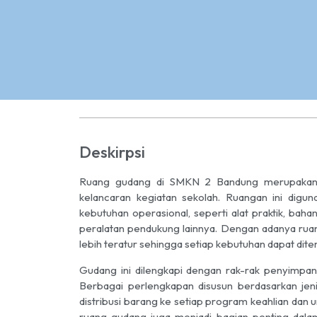
Deskirpsi
Ruang gudang di SMKN 2 Bandung merupakan f
kelancaran kegiatan sekolah. Ruangan ini dig
kebutuhan operasional, seperti alat praktik, ba
peralatan pendukung lainnya. Dengan adanya ruan
lebih teratur sehingga setiap kebutuhan dapat dit
Gudang ini dilengkapi dengan rak-rak penyimp
Berbagai perlengkapan disusun berdasarkan je
distribusi barang ke setiap program keahlian dan u
ruang gudang juga menjadi bagian penting dalam