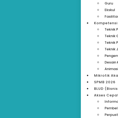
Guru
Ekskul
Fasilita
Kompetensi
Teknik 
Teknik
Teknik 
Teknik 
Pengem
Desain 
Animas
Mikrotik Ak
SPMB 2026
BLUD (Bisni
Akses Cepa
Informa
Pembela
Perpust