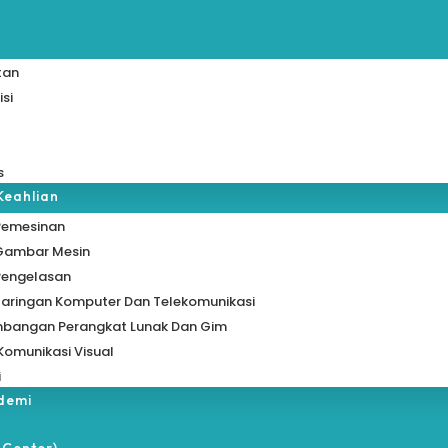
tan
isi
s
Keahlian
Pemesinan
 Gambar Mesin
Pengelasan
Jaringan Komputer Dan Telekomunikasi
bangan Perangkat Lunak Dan Gim
Komunikasi Visual
i
ademi