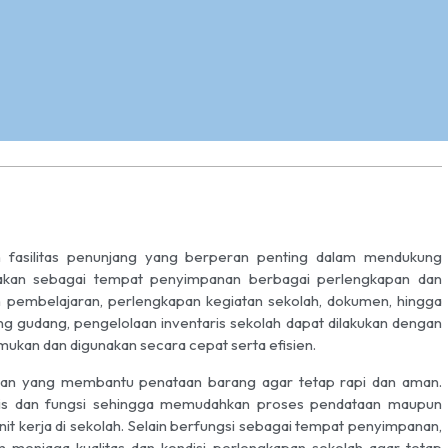
asilitas penunjang yang berperan penting dalam mendukung
unakan sebagai tempat penyimpanan berbagai perlengkapan dan
han pembelajaran, perlengkapan kegiatan sekolah, dokumen, hingga
g gudang, pengelolaan inventaris sekolah dapat dilakukan dengan
emukan dan digunakan secara cepat serta efisien.
anan yang membantu penataan barang agar tetap rapi dan aman.
nis dan fungsi sehingga memudahkan proses pendataan maupun
nit kerja di sekolah. Selain berfungsi sebagai tempat penyimpanan,
 menjaga kualitas dan kondisi perlengkapan sekolah agar tetap