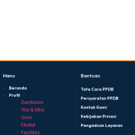
Menu
Bantuan
Beranda
Tata Cara PPDB
Profil
Persyaratan PPDB
Sambutan
Kontak Kami
Visi & Misi
Kebijakan Privasi
Guru
Ekskul
Pengaduan Layanan
Fasilitas