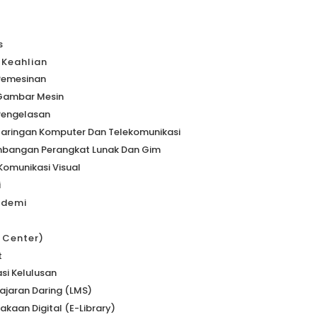
s
 Keahlian
Pemesinan
 Gambar Mesin
Pengelasan
Jaringan Komputer Dan Telekomunikasi
bangan Perangkat Lunak Dan Gim
Komunikasi Visual
i
ademi
s Center)
t
si Kelulusan
jaran Daring (LMS)
akaan Digital (e-Library)