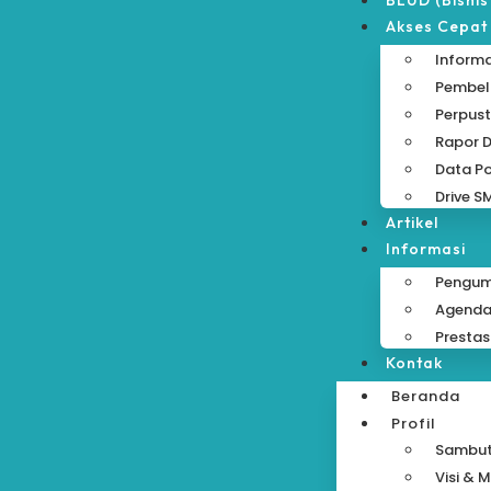
BLUD (Bisnis
Akses Cepat
Informa
Pembela
Perpust
Rapor D
Data Po
Drive S
Artikel
Informasi
Pengu
Agend
Prestas
Kontak
Beranda
Profil
Sambu
Visi & M