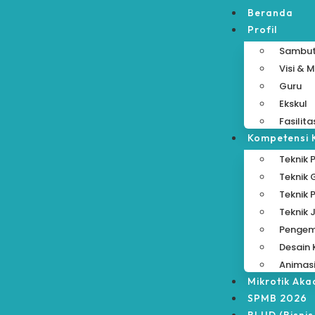
Beranda
Profil
Sambu
Visi & M
Guru
Ekskul
Fasilita
Kompetensi 
Teknik 
Teknik
Teknik 
Teknik 
Pengem
Desain 
Animas
Mikrotik Ak
SPMB 2026