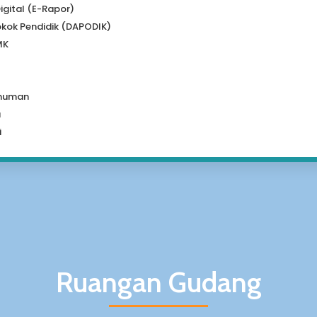
igital (e-Rapor)
kok Pendidik (DAPODIK)
MK
muman
a
i
Ruangan Gudang