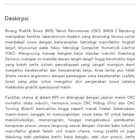
Deskirpsi
Ruang Praktik Siswa (RPS) Teknik Permesinan (CNC) SMKN 2 Bandung
merupakan fasilitas laboratorium modern yang dirancang khusus untuk
membekali siswa dengan keterampilan teknologi manufaktur tingkat
lanjut, khususnya pada fokus teknologi Computer Numerical Control
(CNC). Mengusung konsep bengkel kerja standar industri (teaching
factory), ruangan ini memiliki desain langit-langit tinggi berstruktur baja
yang kokoh serta sistem pencahayaan yang sangat mumpuni demi
menjamin keselamatan dan kenyamanan kerja. Area lantai pun telah
ditata secara ergonomis dengan pembagian zona keselamatan (safety
lines) yang jelas untuk mengatur alur pergerakan siswa selama
melakukan praktik operasional mesin.
Fasilitas utama di dalam RPS ini dilengkapi dengan jajaran mesin CNC
mutakhir skala industri, termasuk mesin CNC Milling (Fris) dan CNC
Turning (Bubut) berkualitas tinggi seperti merek Feeler. Keberadaan
mesin-mesin canggih ini memungkinkan siswa kelas XII untuk belajar
mensimulasikan, memprogram, hingga mengeksekusi pembuatan
komponen presisi secara langsung sesuai dengan standar baku industri
manufaktur global. Selain unit mesin utama, ruang praktik ini juga
didukung oleh perkakas bantu kerja bangku, alat ukur presisi, serta