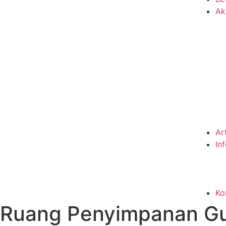
Ak
Ar
In
Ko
Ruang Penyimpanan Gu