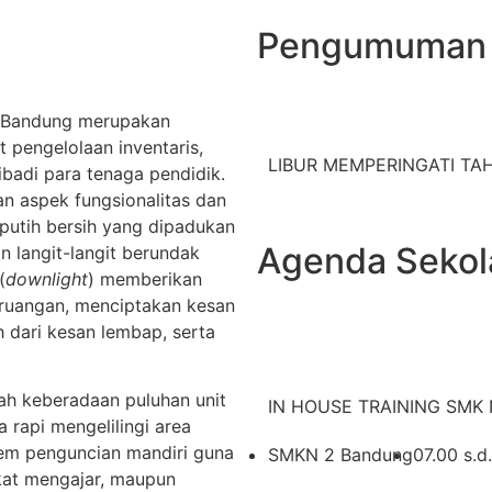
Pengumuman
 Bandung merupakan
t pengelolaan inventaris,
LIBUR MEMPERINGATI TAHU
badi para tenaga pendidik.
n aspek fungsionalitas dan
putih bersih yang dipadukan
Agenda Sekol
n langit-langit berundak
(
downlight
) memberikan
 ruangan, menciptakan kesan
h dari kesan lembap, serta
lah keberadaan puluhan unit
IN HOUSE TRAINING SMK N
a rapi mengelilingi area
stem penguncian mandiri guna
SMKN 2 Bandung
07.00 s.d
kat mengajar, maupun