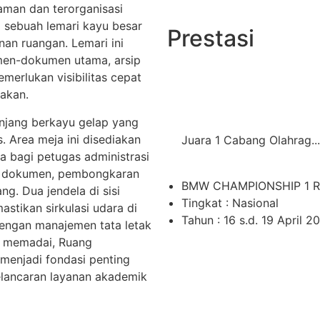
aman dan terorganisasi
la sebuah lemari kayu besar
Prestasi
nan ruangan. Lemari ini
men-dokumen utama, arsip
merlukan visibilitas cepat
sakan.
anjang berkayu gelap yang
. Area meja ini disediakan
Juara 1 Cabang Olahrag...
ra bagi petugas administrasi
an dokumen, pembongkaran
BMW CHAMPIONSHIP 1 
g. Dua jendela di sisi
Tingkat : Nasional
tikan sirkulasi udara di
Tahun : 16 s.d. 19 April 2
Dengan manajemen tata letak
ng memadai, Ruang
enjadi fondasi penting
elancaran layanan akademik