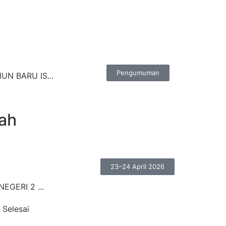
Pengumuman
N BARU IS...
ah
23–24 April 2026
EGERI 2 ...
. Selesai