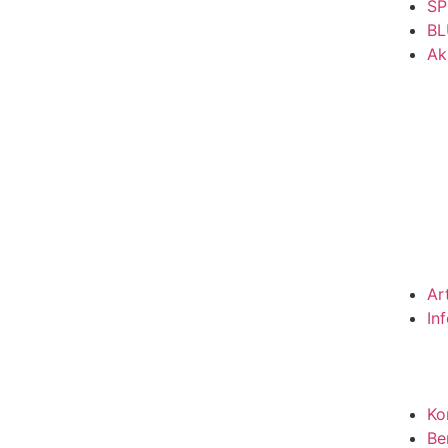
SP
BL
Ak
Ar
In
Ko
Be