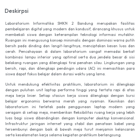
Deskirpsi
Laboratorium Informatika SMKN 2 Bandung merupakan fasilitas
pembelajaran digital yang modern dan kondusif, dirancang khusus untuk
membekali siswa dengan keterampilan teknologi informasi mutakhir.
Ruangan ini mengusung konsep minimalis dengan dominasi warna putih
bersih pada dinding dan langit-langitnya, menciptakan kesan luas dan
cerah. Pencahayaan di dalam laboratorium sangat memadai berkat
kombinasi lampu interior yang optimal serta dua jendela besar di sisi
belakang ruangan yang dilengkapi tirai penahan silau. Lingkungan yang
bersih, rapi, dan dilengkapi pendingin udara (AC) ini memastikan para
siswa dapat fokus belajar dalam durasi waktu yang lama.
Untuk mendukung efektivitas praktikum, laboratorium ini dilengkapi
dengan puluhan unit laptop performa tinggi yang tertata rapi di atas
meja kerja linier. Setiap stasiun kerja siswa dilengkapi dengan kursi
belajar ergonomis berwarna merah yang nyaman. Keunikan dari
laboratorium ini terletak pada penggunaan laptop modern yang
seragam di setiap meja, memberikan fleksibilitas ruang kerja yang lebih
luas bagi siswa dibandingkan dengan komputer
desktop
konvensional.
Infrastruktur jaringan internet yang stabil dan penataan kabel yang
tersembunyi dengan baik di bawah meja turut menjamin kelancaran
serta keselamatan kerja selama kegiatan praktikum berlangsung.