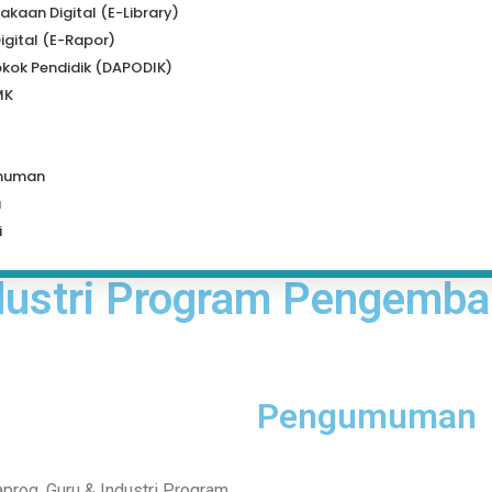
akaan Digital (e-Library)
igital (e-Rapor)
kok Pendidik (DAPODIK)
MK
muman
a
i
ndustri Program Pengemb
Pengumuman
prog, Guru & Industri Program