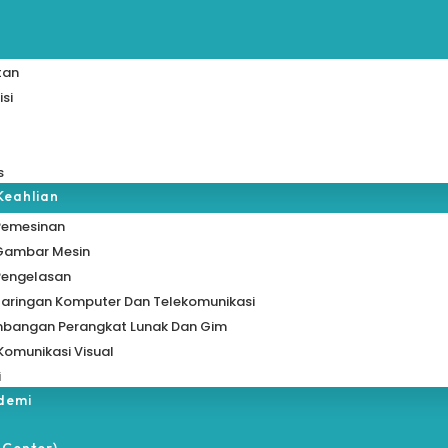
tan
isi
s
Keahlian
Pemesinan
 Gambar Mesin
Pengelasan
Jaringan Komputer Dan Telekomunikasi
bangan Perangkat Lunak Dan Gim
Komunikasi Visual
i
ademi