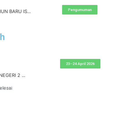
Pengumuman
N BARU IS...
ah
23–24 April 2026
EGERI 2 ...
Selesai