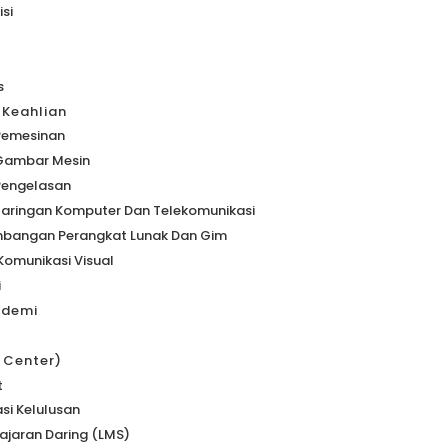
isi
s
 Keahlian
Pemesinan
 Gambar Mesin
Pengelasan
Jaringan Komputer Dan Telekomunikasi
bangan Perangkat Lunak Dan Gim
Komunikasi Visual
i
ademi
s Center)
t
si Kelulusan
jaran Daring (LMS)