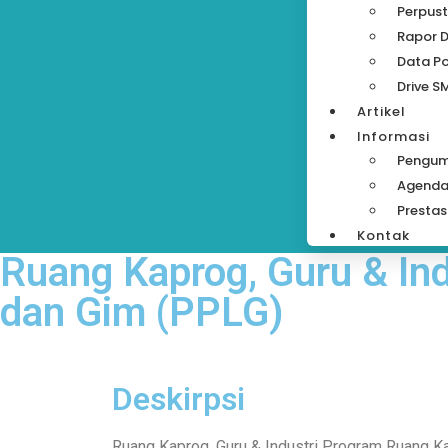
Perpust
Rapor D
Data Po
Drive S
Artikel
Informasi
Pengu
Agend
Prestas
Kontak
Ruang Kaprog, Guru & I
dan Gim (PPLG)
Deskirpsi
Ruang Kaprog, Guru & Industri Program Ruang Ka