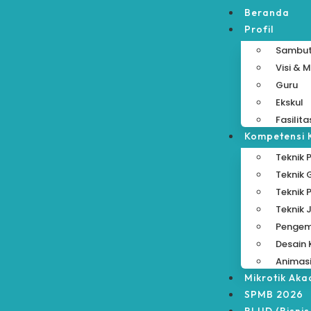
Beranda
Profil
Sambu
Visi & M
Guru
Ekskul
Fasilita
Kompetensi 
Teknik 
Teknik
Teknik 
Teknik 
Pengem
Desain 
Animas
Mikrotik Ak
SPMB 2026