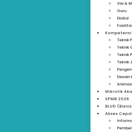
Visi & M
Guru
Ekskul
Fasilita
Kompetensi
Teknik 
Teknik
Teknik 
Teknik 
Pengem
Desain 
Animas
Mikrotik Ak
SPMB 2026
BLUD (Bisni
Akses Cepa
Informa
Pembela