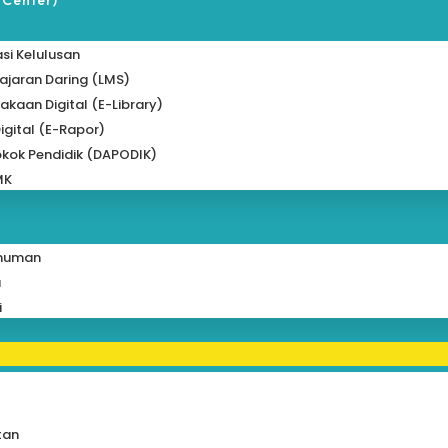
 Center)
si Kelulusan
jaran Daring (LMS)
akaan Digital (e-Library)
igital (e-Rapor)
kok Pendidik (DAPODIK)
MK
muman
a
i
tan