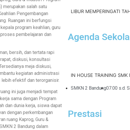
 merupakan salah satu
LIBUR MEMPERINGATI TAHU
m Keahlian Pengembangan
g. Ruangan ini berfungsi
 kepala program keahlian, guru
Agenda Sekol
g proses pembelajaran dan
n, bersih, dan tertata rapi
apat, diskusi, konsultasi
 Tersedianya meja diskusi,
mbantu kegiatan administrasi
IN HOUSE TRAINING SMK N
ebih efektif dan terorganisir.
SMKN 2 Bandung
07.00 s.d. 
ruang ini juga menjadi tempat
bekerja sama dengan Program
ah dan dunia kerja, siswa dapat
Prestasi
evan dengan perkembangan
iran ruang Kaprog, Guru &
en SMKN 2 Bandung dalam