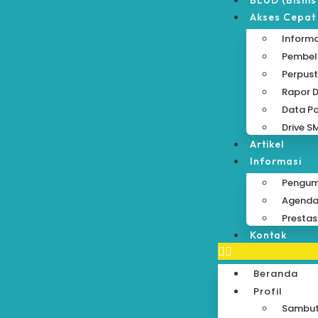
BLUD (Bisnis
Akses Cepat
Informa
Pembela
Perpust
Rapor D
Data Po
Drive S
Artikel
Informasi
Pengu
Agend
Prestas
Kontak
Beranda
Profil
Sambu