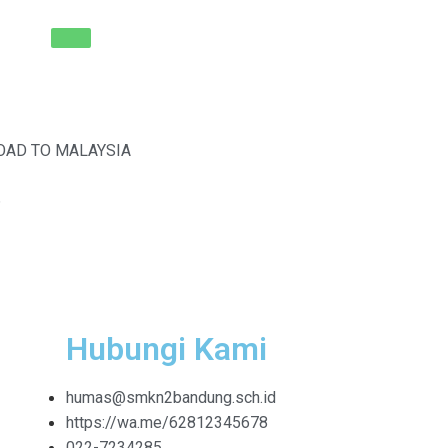
OAD TO MALAYSIA
6
Hubungi Kami
humas@smkn2bandung.sch.id
https://wa.me/62812345678
022-7234285