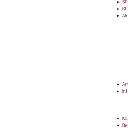
SP
BL
Ak
Ar
In
Ko
Be