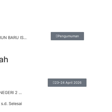
Pengumuman
N BARU IS...
ah
23–24 April 2026
EGERI 2 ...
 s.d. Selesai