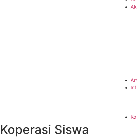
Ak
Ar
In
Ko
Koperasi Siswa