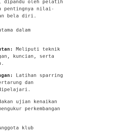
 dipandu oleh pelatih 
n pentingnya nilai-
n bela diri.

tama dalam 
utan:
 Meliputi teknik 
an, kuncian, serta 
n.
ngan:
 Latihan sparring 
rtarung dan 
dipelajari.
dakan ujian kenaikan 
engukur perkembangan 
Anggota klub 