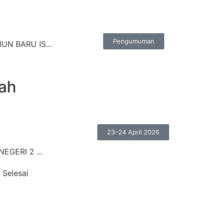
Pengumuman
N BARU IS...
ah
23–24 April 2026
EGERI 2 ...
. Selesai