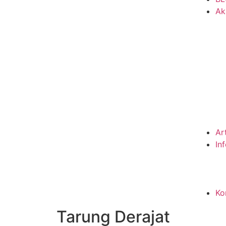
Ak
Ar
In
Ko
Tarung Derajat