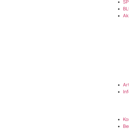
SP
BL
Ak
Ar
In
Ko
Be