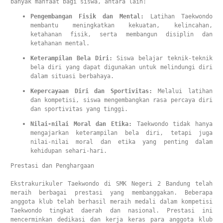
banyak manfaat bagi siswa, antara lain:
Pengembangan Fisik dan Mental:
 Latihan Taekwondo 
membantu meningkatkan kekuatan, kelincahan, 
ketahanan fisik, serta membangun disiplin dan 
ketahanan mental.
Keterampilan Bela Diri:
 Siswa belajar teknik-teknik 
bela diri yang dapat digunakan untuk melindungi diri 
dalam situasi berbahaya.
Kepercayaan Diri dan Sportivitas:
 Melalui latihan 
dan kompetisi, siswa mengembangkan rasa percaya diri 
dan sportivitas yang tinggi.
Nilai-nilai Moral dan Etika:
 Taekwondo tidak hanya 
mengajarkan keterampilan bela diri, tetapi juga 
nilai-nilai moral dan etika yang penting dalam 
kehidupan sehari-hari.
Prestasi dan Penghargaan

Ekstrakurikuler Taekwondo di SMK Negeri 2 Bandung telah 
meraih berbagai prestasi yang membanggakan. Beberapa 
anggota klub telah berhasil meraih medali dalam kompetisi 
Taekwondo tingkat daerah dan nasional. Prestasi ini 
mencerminkan dedikasi dan kerja keras para anggota klub 