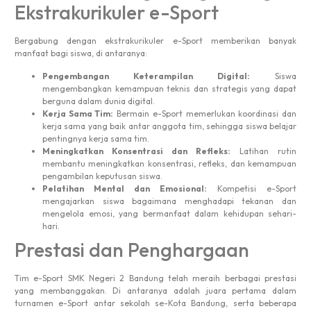
Ekstrakurikuler e-Sport
Bergabung dengan ekstrakurikuler e-Sport memberikan banyak
manfaat bagi siswa, di antaranya:
Pengembangan Keterampilan Digital:
Siswa
mengembangkan kemampuan teknis dan strategis yang dapat
berguna dalam dunia digital.
Kerja Sama Tim:
Bermain e-Sport memerlukan koordinasi dan
kerja sama yang baik antar anggota tim, sehingga siswa belajar
pentingnya kerja sama tim.
Meningkatkan Konsentrasi dan Refleks:
Latihan rutin
membantu meningkatkan konsentrasi, refleks, dan kemampuan
pengambilan keputusan siswa.
Pelatihan Mental dan Emosional:
Kompetisi e-Sport
mengajarkan siswa bagaimana menghadapi tekanan dan
mengelola emosi, yang bermanfaat dalam kehidupan sehari-
hari.
Prestasi dan Penghargaan
Tim e-Sport SMK Negeri 2 Bandung telah meraih berbagai prestasi
yang membanggakan. Di antaranya adalah juara pertama dalam
turnamen e-Sport antar sekolah se-Kota Bandung, serta beberapa