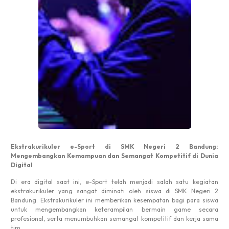
Ekstrakurikuler e-Sport di SMK Negeri 2 Bandung:
Mengembangkan Kemampuan dan Semangat Kompetitif di Dunia
Digital
Di era digital saat ini, e-Sport telah menjadi salah satu kegiatan
ekstrakurikuler yang sangat diminati oleh siswa di SMK Negeri 2
Bandung. Ekstrakurikuler ini memberikan kesempatan bagi para siswa
untuk mengembangkan keterampilan bermain game secara
profesional, serta menumbuhkan semangat kompetitif dan kerja sama
tim.