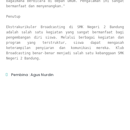
bagaimana berbicara di depan umum. Pengalaman ini sangat 
bermanfaat dan menyenangkan."

Penutup

Ekstrakurikuler Broadcasting di SMK Negeri 2 Bandung 
adalah salah satu kegiatan yang sangat bermanfaat bagi 
pengembangan diri siswa. Melalui berbagai kegiatan dan 
program yang terstruktur, siswa dapat mengasah 
keterampilan penyiaran dan komunikasi mereka. Klub 
Broadcasting benar-benar menjadi salah satu kebanggaan SMK 
Negeri 2 Bandung.
Pembina : Agus Nurdin
Download App Web Sekolah
Nikmati Cara Mudah dan Menyenangkan Ketika Membaca Buku, Update
Informasi Sekolah Hanya Dalam Genggaman