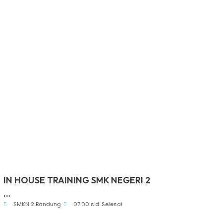
UJIAN SUMATIF AKHIR JENJANG
Sosialisa
Ruang Per
(PS...
SMK Negeri 2 Bandung
08.00 s.d. Selesai