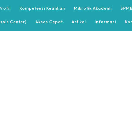
Profil
Kompetensi Keahlian
Mikrotik Akademi
SPMB
snis Center)
Akses Cepat
Artikel
Informasi
Ko
Pengumuman
Pengumuman
1447H/...
LIBUR MEMPERINGATI TAHUN BARU IS...