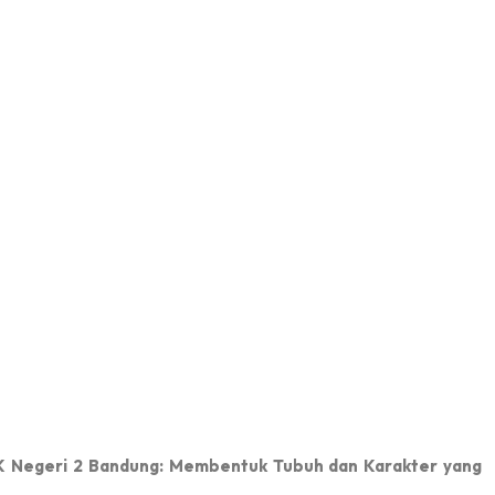
ka Pasca
IN HOUSE TRAINING SMK NEGERI 2
...
SMKN 2 Bandung
07.00 s.d. Selesai
SMK Negeri 2 Bandung: Membentuk Tubuh dan Karakter yang