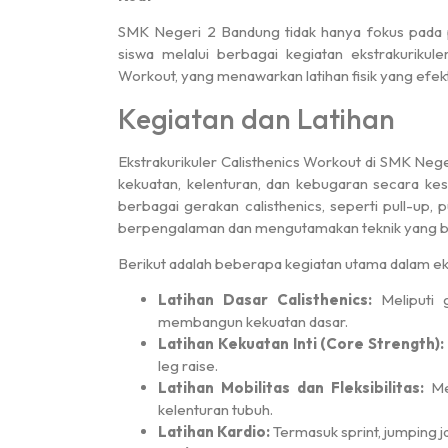
SMK Negeri 2 Bandung tidak hanya fokus pada
siswa melalui berbagai kegiatan ekstrakurikule
Workout, yang menawarkan latihan fisik yang efe
Kegiatan dan Latihan
Ekstrakurikuler Calisthenics Workout di SMK N
kekuatan, kelenturan, dan kebugaran secara kes
berbagai gerakan calisthenics, seperti pull-up, p
berpengalaman dan mengutamakan teknik yang be
Berikut adalah beberapa kegiatan utama dalam eks
Latihan Dasar Calisthenics:
Meliputi g
membangun kekuatan dasar.
Latihan Kekuatan Inti (Core Strength):
leg raise.
Latihan Mobilitas dan Fleksibilitas:
Mel
kelenturan tubuh.
Latihan Kardio:
Termasuk sprint, jumping 