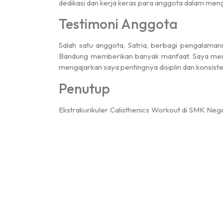
dedikasi dan kerja keras para anggota dalam m
Testimoni Anggota
Salah satu anggota, Satria, berbagi pengalama
Bandung memberikan banyak manfaat. Saya merasa l
mengajarkan saya pentingnya disiplin dan konsist
Penutup
Ekstrakurikuler Calisthenics Workout di SMK Neg
bagi pengembangan fisik dan mental siswa. Melal
dapat mengembangkan kekuatan, kelenturan, da
benar menjadi salah satu kebanggaan SMK Neger
Pembina : Lukman Nul Hakim