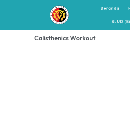
Beranda
BLUD (Bi
Calisthenics Workout
LIBUR HARI RAYA IDUL ADHA 