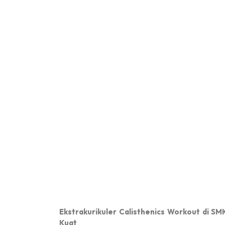
Pembelajaran Tatap Mu
L...
SMKN 2 BANDUNG
Ekstrakurikuler Calisthenics Workout di 
Kuat