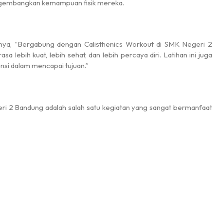
engembangkan kemampuan fisik mereka.
nnya, “Bergabung dengan Calisthenics Workout di SMK Negeri 2
ebih kuat, lebih sehat, dan lebih percaya diri. Latihan ini juga
ensi dalam mencapai tujuan.”
eri 2 Bandung adalah salah satu kegiatan yang sangat bermanfaat
ui latihan yang terstruktur dan komunitas yang mendukung, siswa
n kesehatan secara keseluruhan. Calisthenics Workout benar-
i 2 Bandung.