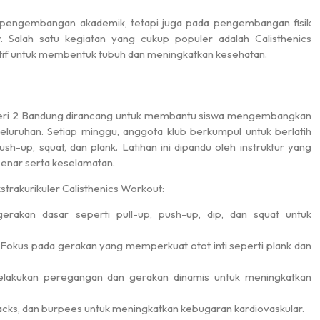
 pengembangan akademik, tetapi juga pada pengembangan fisik
r. Salah satu kegiatan yang cukup populer adalah Calisthenics
ktif untuk membentuk tubuh dan meningkatkan kesehatan.
egeri 2 Bandung dirancang untuk membantu siswa mengembangkan
eluruhan. Setiap minggu, anggota klub berkumpul untuk berlatih
ush-up, squat, dan plank. Latihan ini dipandu oleh instruktur yang
nar serta keselamatan.
trakurikuler Calisthenics Workout:
erakan dasar seperti pull-up, push-up, dip, dan squat untuk
Fokus pada gerakan yang memperkuat otot inti seperti plank dan
akukan peregangan dan gerakan dinamis untuk meningkatkan
jacks, dan burpees untuk meningkatkan kebugaran kardiovaskular.