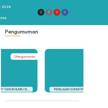
 2026
ntak
Pengumuman
Pengumuman
PENILAIAN SUMATIF AKHIR TAHUN (P...
LIBUR M