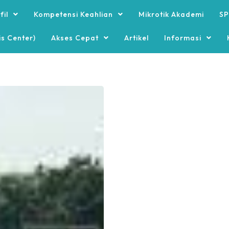
fil
Kompetensi Keahlian
Mikrotik Akademi
SP
is Center)
Akses Cepat
Artikel
Informasi
Pengumuman
Pengumuman
1447H/...
LIBUR MEMPERINGATI TAHUN BARU IS...