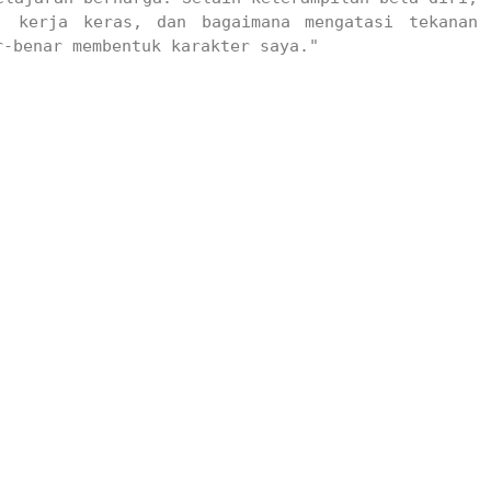
, kerja keras, dan bagaimana mengatasi tekanan 
-benar membentuk karakter saya."

di SMK Negeri 2 Bandung bukan hanya tempat untuk 
 wadah untuk membangun karakter, disiplin, dan 
latihan yang terstruktur dan partisipasi dalam 
embangkan potensi mereka secara optimal. Bandung 
 satu kebanggaan SMK Negeri 2 Bandung.

Menu
Bantuan