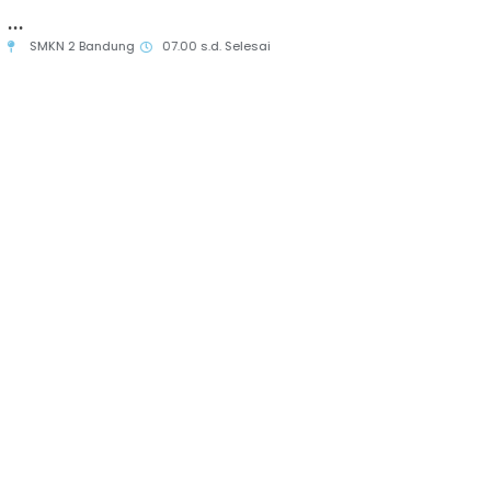
Ruang Per
(PS...
SMK Negeri 2 Bandung
08.00 s.d. Selesai