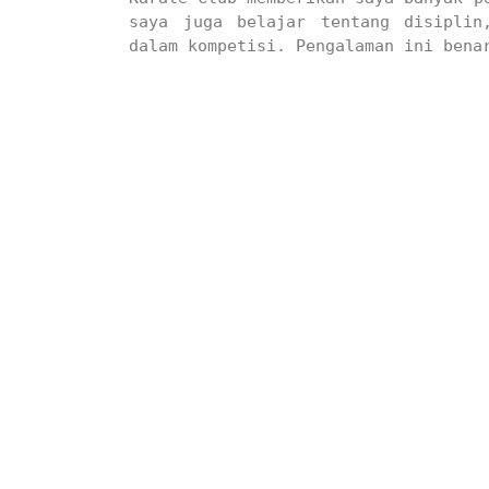
saya juga belajar tentang disiplin
dalam kompetisi. Pengalaman ini benar
Penutup

Ekstrakurikuler Bandung Karate Club 
belajar karate, tetapi juga menjadi
sportivitas siswa. Dengan program 
berbagai kompetisi, siswa dapat meng
Karate Club benar-benar menjadi salah
Pembina : Rudiyanto
dibuat oleh rrdigital.id