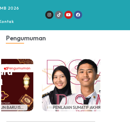
MB 2026
Kontak
Pengumuman
Pengumuman
PENILAIAN SUMATIF AKHIR TAHUN (P...
LIBUR M