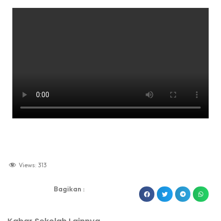
Views:
313
Bagikan :
dibuat oleh rrdigital.id