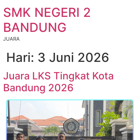
SMK NEGERI 2
BANDUNG
JUARA
Hari:
3 Juni 2026
Juara LKS Tingkat Kota
Bandung 2026