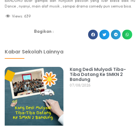
BANDUNG buat gampik dan nunjukin passion yang luar biasa baik itu
Dance , nyanyi, main alat musik , sampai drama comedy pun semua bisa.
Views:
639
Bagikan :
dibuat oleh rrdigital.id
Kabar Sekolah Lainnya
Kang Dedi Mulyadi Tiba-
Tiba Datang Ke SMKN 2
Bandung
07/08/2026