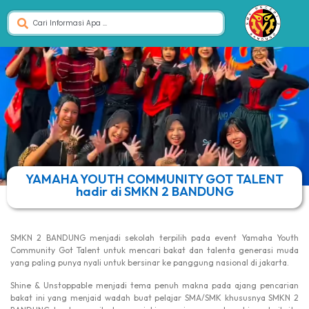
YAMAHA YOUTH COMMUNITY GOT TALENT
hadir di SMKN 2 BANDUNG
SMKN 2 BANDUNG menjadi sekolah terpilih pada event Yamaha Youth
Community Got Talent untuk mencari bakat dan talenta generasi muda
yang paling punya nyali untuk bersinar ke panggung nasional di jakarta.
Shine & Unstoppable menjadi tema penuh makna pada ajang pencarian
bakat ini yang menjaid wadah buat pelajar SMA/SMK khususnya SMKN 2