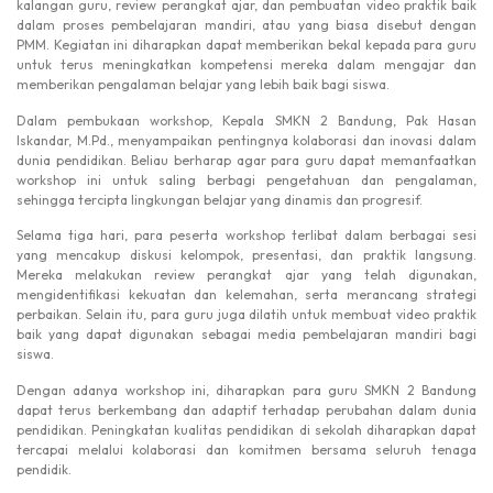
kalangan guru, review perangkat ajar, dan pembuatan video praktik baik
dalam proses pembelajaran mandiri, atau yang biasa disebut dengan
PMM. Kegiatan ini diharapkan dapat memberikan bekal kepada para guru
untuk terus meningkatkan kompetensi mereka dalam mengajar dan
memberikan pengalaman belajar yang lebih baik bagi siswa.
Dalam pembukaan workshop, Kepala SMKN 2 Bandung, Pak Hasan
Iskandar, M.Pd., menyampaikan pentingnya kolaborasi dan inovasi dalam
dunia pendidikan. Beliau berharap agar para guru dapat memanfaatkan
workshop ini untuk saling berbagi pengetahuan dan pengalaman,
sehingga tercipta lingkungan belajar yang dinamis dan progresif.
Selama tiga hari, para peserta workshop terlibat dalam berbagai sesi
yang mencakup diskusi kelompok, presentasi, dan praktik langsung.
Mereka melakukan review perangkat ajar yang telah digunakan,
mengidentifikasi kekuatan dan kelemahan, serta merancang strategi
perbaikan. Selain itu, para guru juga dilatih untuk membuat video praktik
baik yang dapat digunakan sebagai media pembelajaran mandiri bagi
siswa.
Dengan adanya workshop ini, diharapkan para guru SMKN 2 Bandung
dapat terus berkembang dan adaptif terhadap perubahan dalam dunia
pendidikan. Peningkatan kualitas pendidikan di sekolah diharapkan dapat
tercapai melalui kolaborasi dan komitmen bersama seluruh tenaga
pendidik.