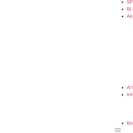
SP
BL
Ak
Ar
In
Ko