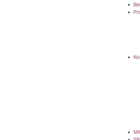
Be
Pro
Ko
Mi
SP