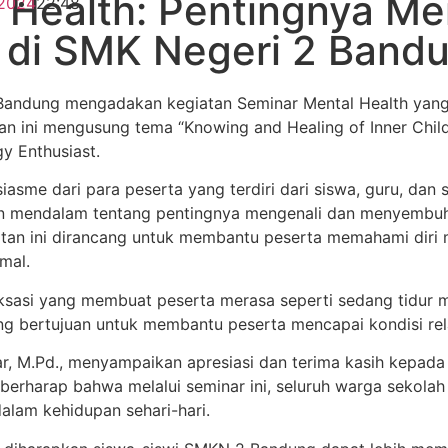
 Health: Pentingnya Me
2024
22:48
i di SMK Negeri 2 Band
Bandung mengadakan kegiatan Seminar Mental Health yang
an ini mengusung tema “Knowing and Healing of Inner Child”
y Enthusiast.
asme dari para peserta yang terdiri dari siswa, guru, dan s
an mendalam tentang pentingnya mengenali dan menyembuhk
egiatan ini dirancang untuk membantu peserta memahami dir
mal.
aksasi yang membuat peserta merasa seperti sedang tidur ma
ang bertujuan untuk membantu peserta mencapai kondisi rel
 M.Pd., menyampaikan apresiasi dan terima kasih kepada @a
 berharap bahwa melalui seminar ini, seluruh warga sekolah
alam kehidupan sehari-hari.