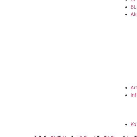
BL
Ak
Ar
In
Ko