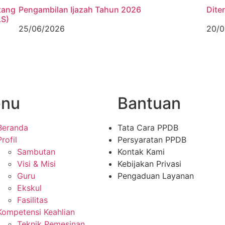
tang
Pengambilan Ijazah Tahun 2026
Dite
LS)
25/06/2026
20/0
nu
Bantuan
Beranda
Tata Cara PPDB
Profil
Persyaratan PPDB
Sambutan
Kontak Kami
Visi & Misi
Kebijakan Privasi
Guru
Pengaduan Layanan
Ekskul
Fasilitas
Kompetensi Keahlian
Teknik Pemesinan