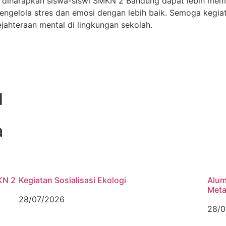
, diharapkan siswa-siswi SMKN 2 Bandung dapat lebih me
mengelola stres dan emosi dengan lebih baik. Semoga kegia
jahteraan mental di lingkungan sekolah.
d
a
KN 2
Kegiatan Sosialisasi Ekologi
Alum
Meta
28/07/2026
28/0