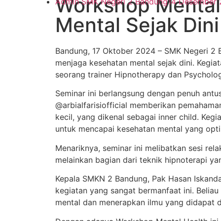
Workshop Mental
Admin SMK Negeri 2 Bandung
14 Desember 
Mental Sejak Din
Bandung, 17 Oktober 2024 – SMK Negeri 2 
menjaga kesehatan mental sejak dini. Kegiat
seorang trainer Hipnotherapy dan Psycholog
Seminar ini berlangsung dengan penuh antusi
@arbialfarisiofficial memberikan pemaham
kecil, yang dikenal sebagai inner child. K
untuk mencapai kesehatan mental yang opti
Menariknya, seminar ini melibatkan sesi rel
melainkan bagian dari teknik hipnoterapi y
Kepala SMKN 2 Bandung, Pak Hasan Iskandar,
kegiatan yang sangat bermanfaat ini. Beliau
mental dan menerapkan ilmu yang didapat d