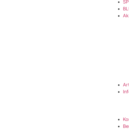
SP
BL
Ak
Ar
In
Ko
Be