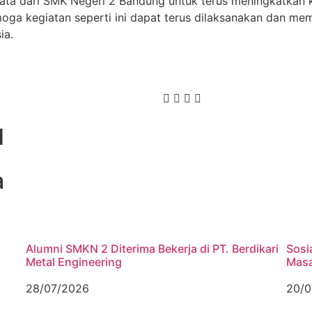
nyata dari SMK Negeri 2 Bandung untuk terus meningkatkan 
emoga kegiatan seperti ini dapat terus dilaksanakan dan m
ia.
d
a
Alumni SMKN 2 Diterima Bekerja di PT. Berdikari
Sosi
Metal Engineering
Masa
28/07/2026
20/0