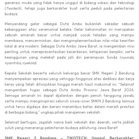
generasi muda yang tidak hanya unggul di bidang vokasi dan teknologi
(
Twotech
), tetapi juga berkarakter kuat serta peduli pada pelestarian
budaya.
Menyandang gelar sebagai Duta Ambu bukanlah sekadar sebuah
kebanggaan atau seremonial belaka. Gelar kehormatan ini merupakan
sebuah amanah besar untuk menjadi sosok teladan yang mampu
membawa, mencerminkan, dan mengimplementasikan nilai-nilai kearifan
lokal di era modern. Sebagai Duta Ambu Jawa Barat, ia mengemban misi
penting untuk merepresentasikan kecerdasan, ketajaman berpikir, serta
keanggunan yang melekat pada jati diri perempuan Sunda (
nyunda,
nyantrika, nyekola
).
Kepala Sekolah beserta seluruh keluarga besar SMK Negeri 2 Bandung
menyampaikan apresiasi yang setinggi-tingginya atas dedikasi dan kerja
keras yang telah ditunjukkan hingga meraih hasil maksimal ini. “Selamat
mengemban tugas sebagai Duta Ambu Provinsi Jawa Barat 2026.
Semoga amanah ini dapat dijalankan dengan penuh tanggung jawab,
serta mampu menginspirasi seluruh siswa-siswi SMKN 2 Bandung lainnya
untuk terus digdaya dan berani menembus batas dalam meraih prestasi
di berbagai bidang,” ungkap pihak manajemen sekolah.
Selamat bertugas, jagalah nama baik sekolah dan daerah, serta jadilah
suluh yang menerangi pelestarian budaya adiluhung Jawa Barat!
SMK Negeri 2 Bandung – TWOTECH: Unggul, Berkarakter,