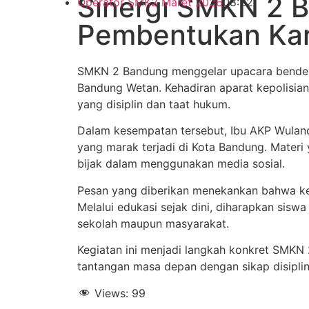
Sinergi SMKN 2 B
Operator SMK
2 Maret 2026
08:22
Pembentukan Kar
SMKN 2 Bandung menggelar upacara bender
Bandung Wetan. Kehadiran aparat kepolisian
yang disiplin dan taat hukum.
Dalam kesempatan tersebut, Ibu AKP Wulan
yang marak terjadi di Kota Bandung. Mater
bijak dalam menggunakan media sosial.
Pesan yang diberikan menekankan bahwa ke
Melalui edukasi sejak dini, diharapkan sisw
sekolah maupun masyarakat.
Kegiatan ini menjadi langkah konkret SMKN
tantangan masa depan dengan sikap disiplin
Views:
99