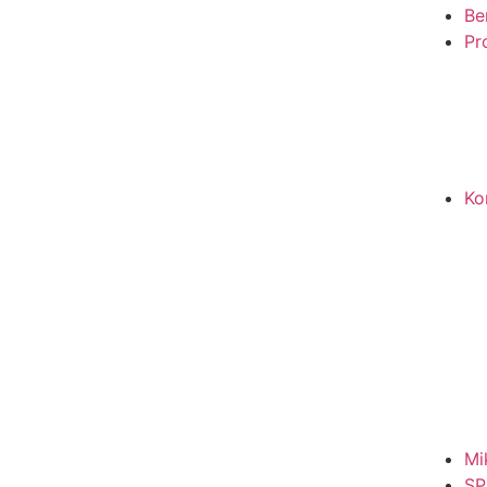
Be
Pro
Ko
Mi
SP