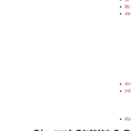
BL
Ak
Ar
In
Ko