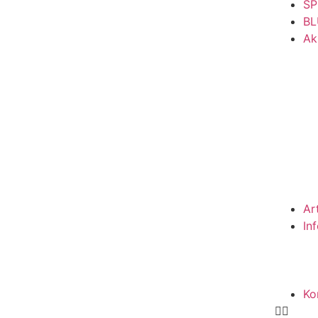
SP
BL
Ak
Ar
In
Ko