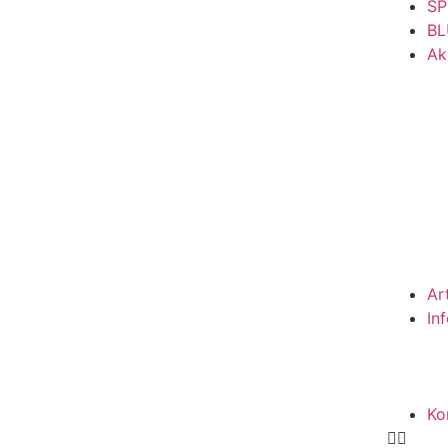
SP
BL
Ak
Ar
In
Ko