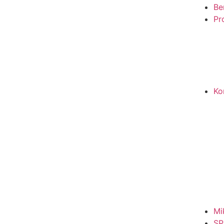
Be
Pro
Ko
Mi
SP