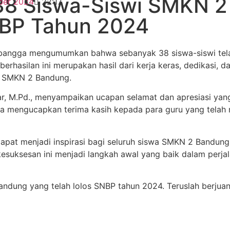
38 Siswa-Siswi SMKN 2
ber 2024
22:17
NBP Tahun 2024
ngga mengumumkan bahwa sebanyak 38 siswa-siswi telah b
erhasilan ini merupakan hasil dari kerja keras, dedikasi, 
i SMKN 2 Bandung.
, M.Pd., menyampaikan ucapan selamat dan apresiasi yang
u juga mengucapkan terima kasih kepada para guru yang te
dapat menjadi inspirasi bagi seluruh siswa SMKN 2 Bandung
esuksesan ini menjadi langkah awal yang baik dalam perja
ndung yang telah lolos SNBP tahun 2024. Teruslah berjua