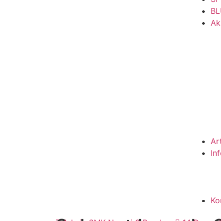
BL
Ak
Ar
In
Ko