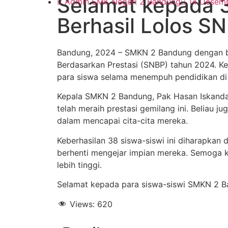
Selamat kepada 
Admin SMK Negeri 2 Bandung
14 Desem
Berhasil Lolos S
Bandung, 2024 – SMKN 2 Bandung dengan ba
Berdasarkan Prestasi (SNBP) tahun 2024. Keb
para siswa selama menempuh pendidikan d
Kepala SMKN 2 Bandung, Pak Hasan Iskandar
telah meraih prestasi gemilang ini. Belia
dalam mencapai cita-cita mereka.
Keberhasilan 38 siswa-siswi ini diharapkan 
berhenti mengejar impian mereka. Semoga k
lebih tinggi.
Selamat kepada para siswa-siswi SMKN 2 Ba
Views:
620