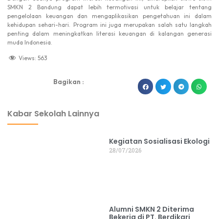
SMKN 2 Bandung dapat lebih termotivasi untuk belajar tentang
pengelolaan keuangan dan mengaplikasikan pengetahuan ini dalam
kehidupan sehari-hari. Program ini juga merupakan salah satu langkah
penting dalam meningkatkan literasi keuangan di kalangan generasi
muda Indonesia.
Views:
563
Bagikan :
dibuat oleh rrdigital.id
Kabar Sekolah Lainnya
Kegiatan Sosialisasi Ekologi
28/07/2026
Alumni SMKN 2 Diterima
Bekerja di PT. Berdikari