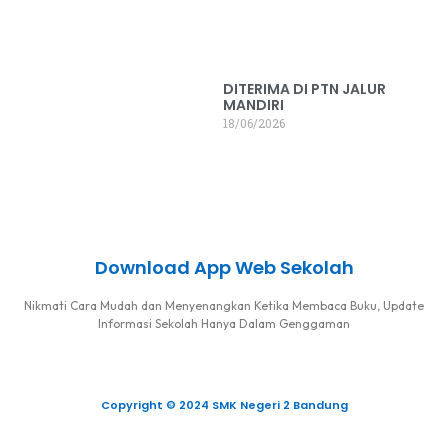
DITERIMA DI PTN JALUR
MANDIRI
18/06/2026
Download App Web Sekolah
Nikmati Cara Mudah dan Menyenangkan Ketika Membaca Buku, Update
Informasi Sekolah Hanya Dalam Genggaman
Copyright © 2024 SMK Negeri 2 Bandung