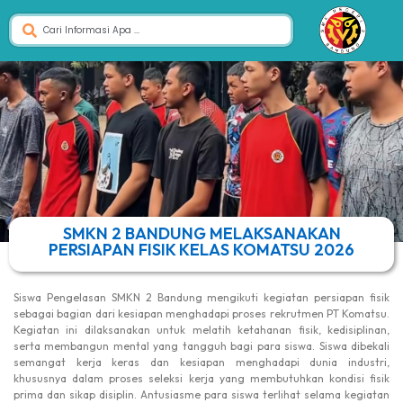
SMKN 2 BANDUNG MELAKSANAKAN
PERSIAPAN FISIK KELAS KOMATSU 2026
Siswa Pengelasan SMKN 2 Bandung mengikuti kegiatan persiapan fisik
sebagai bagian dari kesiapan menghadapi proses rekrutmen PT Komatsu.
Kegiatan ini dilaksanakan untuk melatih ketahanan fisik, kedisiplinan,
serta membangun mental yang tangguh bagi para siswa. Siswa dibekali
semangat kerja keras dan kesiapan menghadapi dunia industri,
khususnya dalam proses seleksi kerja yang membutuhkan kondisi fisik
prima dan sikap disiplin. Antusiasme para siswa terlihat selama kegiatan