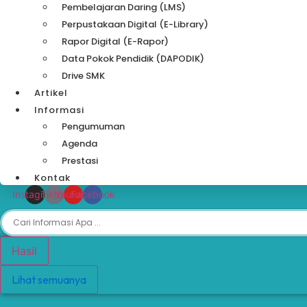
Pembelajaran Daring (LMS)
Perpustakaan Digital (e-Library)
Rapor Digital (e-Rapor)
Data Pokok Pendidik (DAPODIK)
Drive SMK
Artikel
Informasi
Pengumuman
Agenda
Prestasi
Kontak
Instagram
Tiktok
Youtube
Facebook
Search
...
Hasil
Lihat semuanya