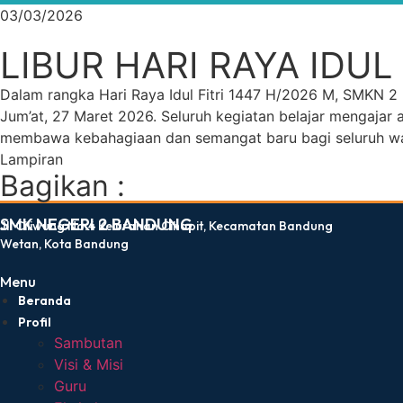
03/03/2026
LIBUR HARI RAYA IDUL
Dalam rangka Hari Raya Idul Fitri 1447 H/2026 M, SMKN 2
Jum’at, 27 Maret 2026. Seluruh kegiatan belajar mengajar 
membawa kebahagiaan dan semangat baru bagi seluruh war
Lampiran
Bagikan :
dibuat oleh rrdigital.id
SMK NEGERI 2 BANDUNG
Jl. Ciliwung No.4 Kelurahan Cihapit, Kecamatan Bandung
Wetan, Kota Bandung
Menu
Beranda
Profil
Sambutan
Visi & Misi
Guru