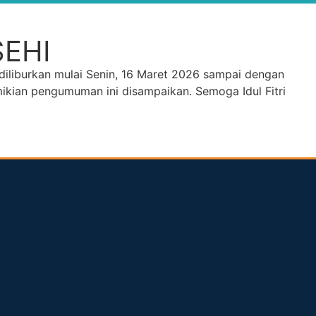
SEHI
iliburkan mulai Senin, 16 Maret 2026 sampai dengan
emikian pengumuman ini disampaikan. Semoga Idul Fitri