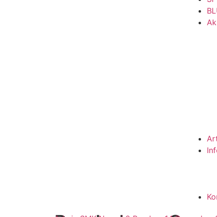
BL
Ak
Ar
In
Ko