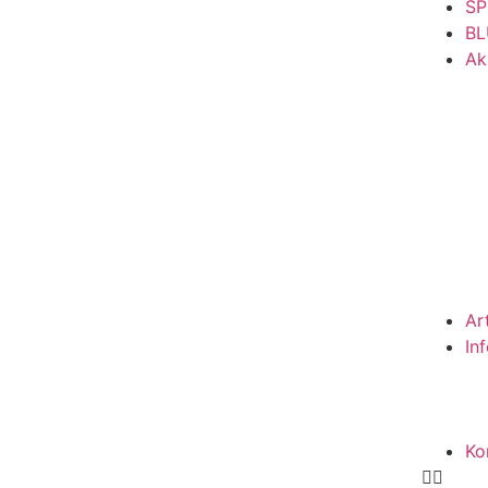
SP
BL
Ak
Ar
In
Ko