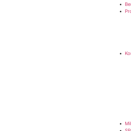
Be
Pro
Ko
Mi
SP