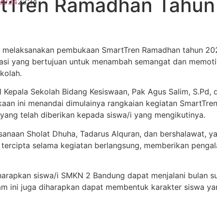
Tren Ramadhan Tahun 
2024
22:14
g
melaksanakan pembukaan SmartTren Ramadhan tahun 2024/1
ovasi yang bertujuan untuk menambah semangat dan memotivas
kolah.
 Kepala Sekolah Bidang Kesiswaan, Pak Agus Salim, S.Pd, 
aan ini menandai dimulainya rangkaian kegiatan SmartTre
 yang telah diberikan kepada siswa/i yang mengikutinya.
sanaan Sholat Dhuha, Tadarus Alquran, dan bershalawat, y
ercipta selama kegiatan berlangsung, memberikan pengala
harapkan siswa/i SMKN 2 Bandung dapat menjalani bulan 
am ini juga diharapkan dapat membentuk karakter siswa ya