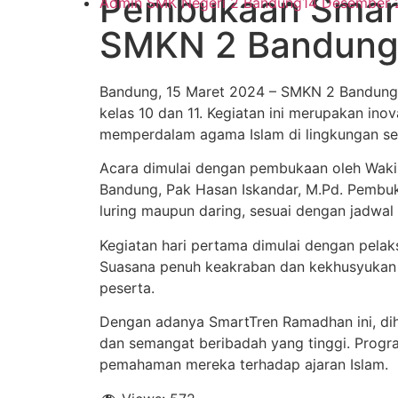
Pembukaan Smart
Admin SMK Negeri 2 Bandung
14 Desember 
SMKN 2 Bandun
Bandung, 15 Maret 2024 – SMKN 2 Bandung 
kelas 10 dan 11. Kegiatan ini merupakan in
memperdalam agama Islam di lingkungan se
Acara dimulai dengan pembukaan oleh Wakil
Bandung, Pak Hasan Iskandar, M.Pd. Pembuk
luring maupun daring, sesuai dengan jadwal
Kegiatan hari pertama dimulai dengan pelak
Suasana penuh keakraban dan kekhusyukan t
peserta.
Dengan adanya SmartTren Ramadhan ini, di
dan semangat beribadah yang tinggi. Progr
pemahaman mereka terhadap ajaran Islam.