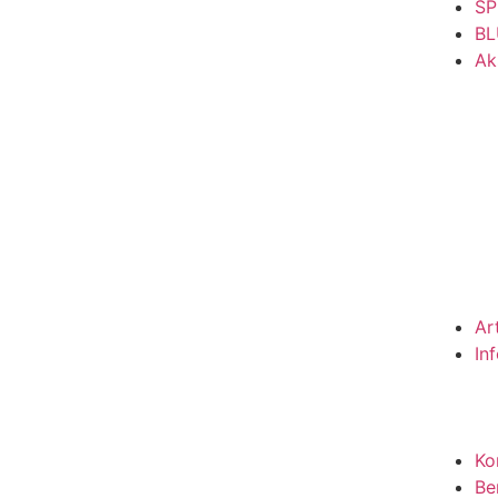
SP
BL
Ak
Ar
In
Ko
Be