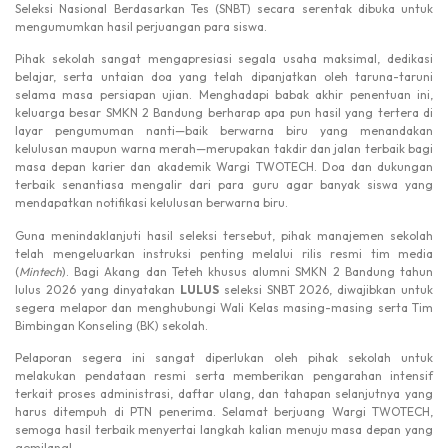
Seleksi Nasional Berdasarkan Tes (SNBT) secara serentak dibuka untuk
mengumumkan hasil perjuangan para siswa.
Pihak sekolah sangat mengapresiasi segala usaha maksimal, dedikasi
belajar, serta untaian doa yang telah dipanjatkan oleh taruna-taruni
selama masa persiapan ujian. Menghadapi babak akhir penentuan ini,
keluarga besar SMKN 2 Bandung berharap apa pun hasil yang tertera di
layar pengumuman nanti—baik berwarna biru yang menandakan
kelulusan maupun warna merah—merupakan takdir dan jalan terbaik bagi
masa depan karier dan akademik Wargi TWOTECH. Doa dan dukungan
terbaik senantiasa mengalir dari para guru agar banyak siswa yang
mendapatkan notifikasi kelulusan berwarna biru.
Guna menindaklanjuti hasil seleksi tersebut, pihak manajemen sekolah
telah mengeluarkan instruksi penting melalui rilis resmi tim media
(
Mintech
). Bagi Akang dan Teteh khusus alumni SMKN 2 Bandung tahun
lulus 2026 yang dinyatakan
LULUS
seleksi SNBT 2026, diwajibkan untuk
segera melapor dan menghubungi Wali Kelas masing-masing serta Tim
Bimbingan Konseling (BK) sekolah.
Pelaporan segera ini sangat diperlukan oleh pihak sekolah untuk
melakukan pendataan resmi serta memberikan pengarahan intensif
terkait proses administrasi, daftar ulang, dan tahapan selanjutnya yang
harus ditempuh di PTN penerima. Selamat berjuang Wargi TWOTECH,
semoga hasil terbaik menyertai langkah kalian menuju masa depan yang
gemilang!