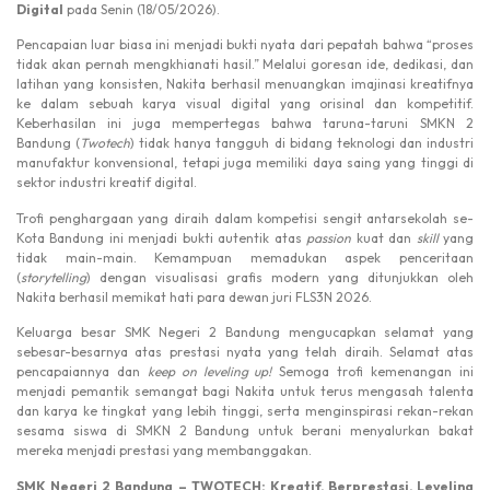
Digital
pada Senin (18/05/2026).
Pencapaian luar biasa ini menjadi bukti nyata dari pepatah bahwa “proses
tidak akan pernah mengkhianati hasil.” Melalui goresan ide, dedikasi, dan
latihan yang konsisten, Nakita berhasil menuangkan imajinasi kreatifnya
ke dalam sebuah karya visual digital yang orisinal dan kompetitif.
Keberhasilan ini juga mempertegas bahwa taruna-taruni SMKN 2
Bandung (
Twotech
) tidak hanya tangguh di bidang teknologi dan industri
manufaktur konvensional, tetapi juga memiliki daya saing yang tinggi di
sektor industri kreatif digital.
Trofi penghargaan yang diraih dalam kompetisi sengit antarsekolah se-
Kota Bandung ini menjadi bukti autentik atas
passion
kuat dan
skill
yang
tidak main-main. Kemampuan memadukan aspek penceritaan
(
storytelling
) dengan visualisasi grafis modern yang ditunjukkan oleh
Nakita berhasil memikat hati para dewan juri FLS3N 2026.
Keluarga besar SMK Negeri 2 Bandung mengucapkan selamat yang
sebesar-besarnya atas prestasi nyata yang telah diraih. Selamat atas
pencapaiannya dan
keep on leveling up!
Semoga trofi kemenangan ini
menjadi pemantik semangat bagi Nakita untuk terus mengasah talenta
dan karya ke tingkat yang lebih tinggi, serta menginspirasi rekan-rekan
sesama siswa di SMKN 2 Bandung untuk berani menyalurkan bakat
mereka menjadi prestasi yang membanggakan.
SMK Negeri 2 Bandung – TWOTECH: Kreatif, Berprestasi, Leveling