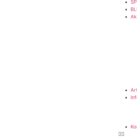
SP
BL
Ak
Ar
In
Ko