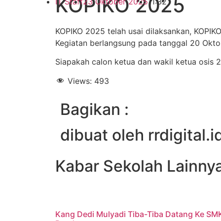
KOPIKO 2025
IT Staff
23 Oktober 2025
11:32
KOPIKO 2025 telah usai dilaksankan, KOPI
Kegiatan berlangsung pada tanggal 20 Ok
Siapakah calon ketua dan wakil ketua osis 
Views:
493
Bagikan :
dibuat oleh rrdigital.i
Kabar Sekolah Lainny
Kang Dedi Mulyadi Tiba-Tiba Datang Ke SM