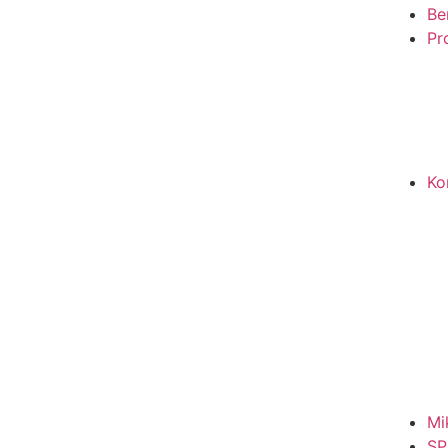
Be
Pro
Ko
Mi
SP