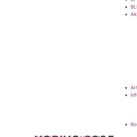
BL
Ak
Ar
In
Ko