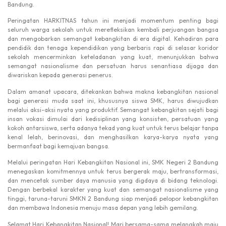
Bandung.
Peringatan HARKITNAS tahun ini menjadi momentum penting bagi
seluruh warga sekolah untuk merefleksikan kembali perjuangan bangsa
dan mengobarkan semangat kebangkitan di era digital. Kehadiran para
pendidik dan tenaga kependidikan yang berbaris rapi di selasar koridor
sekolah mencerminkan keteladanan yang kuat, menunjukkan bahwa
semangat nasionalisme dan persatuan harus senantiasa dijaga dan
diwariskan kepada generasi penerus.
Dalam amanat upacara, ditekankan bahwa makna kebangkitan nasional
bagi generasi muda saat ini, khususnya siswa SMK, harus diwujudkan
melalui aksi-aksi nyata yang produktif. Semangat kebangkitan sejati bagi
insan vokasi dimulai dari kedisiplinan yang konsisten, persatuan yang
kokoh antarsiswa, serta adanya tekad yang kuat untuk terus belajar tanpa
kenal lelah, berinovasi, dan menghasilkan karya-karya nyata yang
bermanfaat bagi kemajuan bangsa.
Melalui peringatan Hari Kebangkitan Nasional ini, SMK Negeri 2 Bandung
menegaskan komitmennya untuk terus bergerak maju, bertransformasi,
dan mencetak sumber daya manusia yang digdaya di bidang teknologi.
Dengan berbekal karakter yang kuat dan semangat nasionalisme yang
tinggi, taruna-taruni SMKN 2 Bandung siap menjadi pelopor kebangkitan
dan membawa Indonesia menuju masa depan yang lebih gemilang.
Selamat Hari Kebangkitan Nasional! Mari bersama-sama melangkah maju