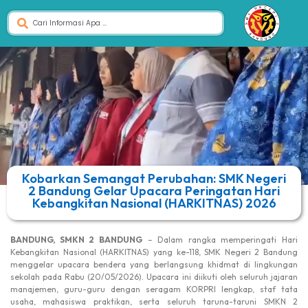
Kobarkan Semangat Perubahan: SMK Negeri
2 Bandung Gelar Upacara Peringatan Hari
Kebangkitan Nasional (HARKITNAS) 2026
BANDUNG, SMKN 2 BANDUNG
– Dalam rangka memperingati Hari
Kebangkitan Nasional (HARKITNAS) yang ke-118, SMK Negeri 2 Bandung
menggelar upacara bendera yang berlangsung khidmat di lingkungan
sekolah pada Rabu (20/05/2026). Upacara ini diikuti oleh seluruh jajaran
manajemen, guru-guru dengan seragam KORPRI lengkap, staf tata
usaha, mahasiswa praktikan, serta seluruh taruna-taruni SMKN 2