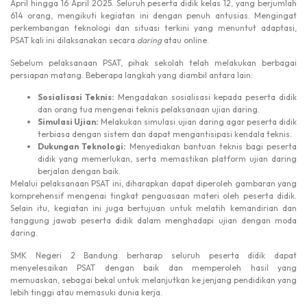
April hingga 16 April 2025. Seluruh peserta didik kelas 12, yang berjumlah
614 orang, mengikuti kegiatan ini dengan penuh antusias. Mengingat
perkembangan teknologi dan situasi terkini yang menuntut adaptasi,
PSAT kali ini dilaksanakan secara
daring
atau online.
Sebelum pelaksanaan PSAT, pihak sekolah telah melakukan berbagai
persiapan matang. Beberapa langkah yang diambil antara lain:
Sosialisasi Teknis:
Mengadakan sosialisasi kepada peserta didik
dan orang tua mengenai teknis pelaksanaan ujian daring.
Simulasi Ujian:
Melakukan simulasi ujian daring agar peserta didik
terbiasa dengan sistem dan dapat mengantisipasi kendala teknis.
Dukungan Teknologi:
Menyediakan bantuan teknis bagi peserta
didik yang memerlukan, serta memastikan platform ujian daring
berjalan dengan baik.
Melalui pelaksanaan PSAT ini, diharapkan dapat diperoleh gambaran yang
komprehensif mengenai tingkat penguasaan materi oleh peserta didik.
Selain itu, kegiatan ini juga bertujuan untuk melatih kemandirian dan
tanggung jawab peserta didik dalam menghadapi ujian dengan moda
daring.
SMK Negeri 2 Bandung berharap seluruh peserta didik dapat
menyelesaikan PSAT dengan baik dan memperoleh hasil yang
memuaskan, sebagai bekal untuk melanjutkan ke jenjang pendidikan yang
lebih tinggi atau memasuki dunia kerja.