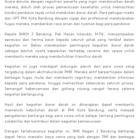
Acara dimulai dengan registrasi peserta yang ingin mendonorkan darah
mereka, diikuti oleh proses pemeriksaan kesehatan untuk memastikan
kondisi pendonor layak untuk melakukan donor darah. Para petugas medis
dari UPT PMI Kota Bandung dengan sigap dan profesional melaksanakan
tugas mereka, memberikan rasa aman dan nyaman bagi para pendonor.
Kepala SMKN 2 Bandung, Pak Hasan Iskandar, M.Pd., menyampaikan
apresiasi dan terima kasih kepada seluruh pihak yang terlibat dalam
kegiatan ini. Beliau menekankan pentingnya kegiatan donor darah
sebagai bentuk nyata kepedulian terhadap sesama dan upaya untuk
membantu mereka yang membutuhkan transfusi darah.
Kegiatan ini juga mendapat dukungan penuh dari para siswa yang
tergabung dalam ekstrakurikuler PMR. Mereka aktif berpartisipasi dalam
berbagai tugas, mulai dari membantu registrasi, memberikan informasi
kepada para pendonor, hingga memastikan kelancaran seluruh proses.
Semangat kebersamaan dan gotong royong sangat terasa selama
kegiatan berlangsung.
Hasil dari kegiatan donor darah ini diharapkan dapat membantu
memenuhi kebutuhan darah di PMI Kota Bandung, serta menjadi
pengalaman berharga bagi para siswa untuk belajar tentang pentingnya
solidaritas dan kontribusi dalam kegiatan kemanusiaan.
Dengan terlaksananya kegiatan ini, SMK Negeri 2 Bandung berharap
dapat terus menjalin kerja sama yang baik dengan PMI dan berbagai