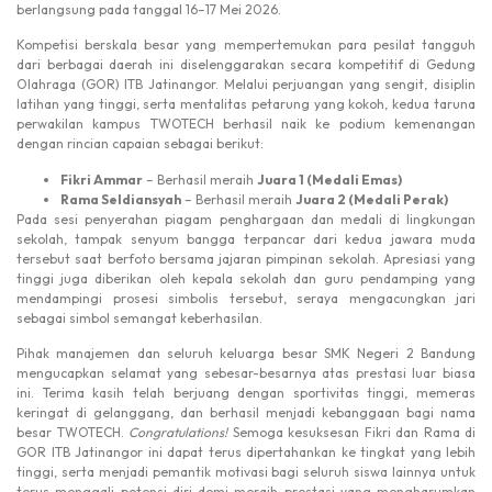
berlangsung pada tanggal 16–17 Mei 2026.
Kompetisi berskala besar yang mempertemukan para pesilat tangguh
dari berbagai daerah ini diselenggarakan secara kompetitif di Gedung
Olahraga (GOR) ITB Jatinangor. Melalui perjuangan yang sengit, disiplin
latihan yang tinggi, serta mentalitas petarung yang kokoh, kedua taruna
perwakilan kampus TWOTECH berhasil naik ke podium kemenangan
dengan rincian capaian sebagai berikut:
Fikri Ammar
– Berhasil meraih
Juara 1 (Medali Emas)
Rama Seldiansyah
– Berhasil meraih
Juara 2 (Medali Perak)
Pada sesi penyerahan piagam penghargaan dan medali di lingkungan
sekolah, tampak senyum bangga terpancar dari kedua jawara muda
tersebut saat berfoto bersama jajaran pimpinan sekolah. Apresiasi yang
tinggi juga diberikan oleh kepala sekolah dan guru pendamping yang
mendampingi prosesi simbolis tersebut, seraya mengacungkan jari
sebagai simbol semangat keberhasilan.
Pihak manajemen dan seluruh keluarga besar SMK Negeri 2 Bandung
mengucapkan selamat yang sebesar-besarnya atas prestasi luar biasa
ini. Terima kasih telah berjuang dengan sportivitas tinggi, memeras
keringat di gelanggang, dan berhasil menjadi kebanggaan bagi nama
besar TWOTECH.
Congratulations!
Semoga kesuksesan Fikri dan Rama di
GOR ITB Jatinangor ini dapat terus dipertahankan ke tingkat yang lebih
tinggi, serta menjadi pemantik motivasi bagi seluruh siswa lainnya untuk
terus menggali potensi diri demi meraih prestasi yang mengharumkan