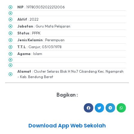
NIP
: 197803032022212006
Aktif
: 2022
Jabatan
: Guru Mata Pelajaran
Status
: PPPK
Jenis Kelamin
: Perempuan
T.T.L
: Cianjur, 03/03/1978
Agama
: Islam
Alamat
: Cluster Selaras Blok H No.7 Cikandang Kec. Ngamprah
- Kab. Bandung Barat
Bagikan :
Download App Web Sekolah