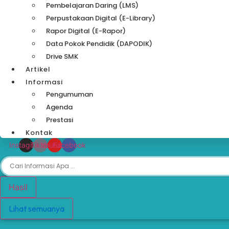
Pembelajaran Daring (LMS)
Perpustakaan Digital (e-Library)
Rapor Digital (e-Rapor)
Data Pokok Pendidik (DAPODIK)
Drive SMK
Artikel
Informasi
Pengumuman
Agenda
Prestasi
Kontak
Instagram
Tiktok
Youtube
Facebook
Search
...
Hasil
Lihat semuanya