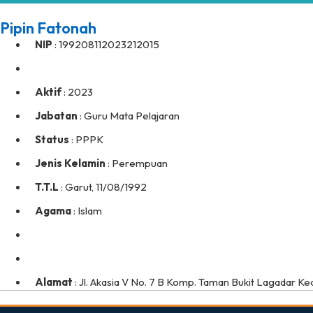
Pipin Fatonah
NIP
: 199208112023212015
Aktif
: 2023
Jabatan
: Guru Mata Pelajaran
Status
: PPPK
Jenis Kelamin
: Perempuan
T.T.L
: Garut, 11/08/1992
Agama
: Islam
Alamat
: Jl. Akasia V No. 7 B Komp. Taman Bukit Lagadar K
dibuat oleh rrdigital.id