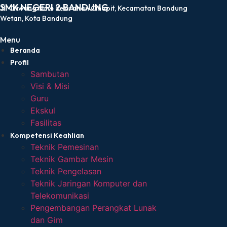
SMK NEGERI 2 BANDUNG
Jl. Ciliwung No.4 Kelurahan Cihapit, Kecamatan Bandung
Wetan, Kota Bandung
Menu
Beranda
Profil
Sambutan
Visi & Misi
Guru
Ekskul
Fasilitas
Kompetensi Keahlian
Teknik Pemesinan
Teknik Gambar Mesin
Teknik Pengelasan
Teknik Jaringan Komputer dan
Telekomunikasi
Pengembangan Perangkat Lunak
dan Gim