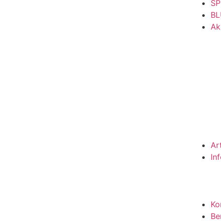
SP
BL
Ak
Ar
In
Ko
Be