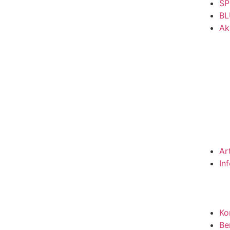
SP
BL
Ak
Ar
In
Ko
Be