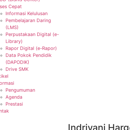
ses Cepat
Informasi Kelulusan
Pembelajaran Daring
(LMS)
Perpustakaan Digital (e-
Library)
Rapor Digital (e-Rapor)
Data Pokok Pendidik
(DAPODIK)
Drive SMK
tikel
formasi
Pengumuman
Agenda
Prestasi
ntak
Indriyani Har