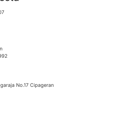
07
n
992
araja No.17 Cipageran