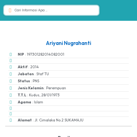
Ariyani Nugrahanti
NIP
: 197301282014082001
Aktif
: 2014
Jabatan
: Staf TU
Status
: PNS
Jenis Kelamin
: Perempuan
T.T.L
: Kudus, 28/01/1973
Agama
: Islam
Alamat
: Jl. Cimalaka No.2 SUKAMAJU