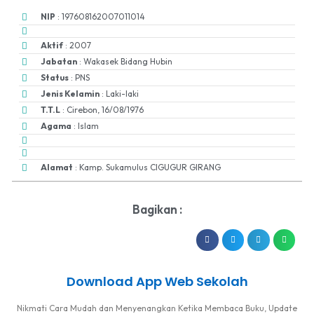
NIP
: 197608162007011014
Aktif
: 2007
Jabatan
: Wakasek Bidang Hubin
Status
: PNS
Jenis Kelamin
: Laki-laki
T.T.L
: Cirebon, 16/08/1976
Agama
: Islam
Alamat
: Kamp. Sukamulus CIGUGUR GIRANG
Bagikan :
Download App Web Sekolah
Nikmati Cara Mudah dan Menyenangkan Ketika Membaca Buku, Update