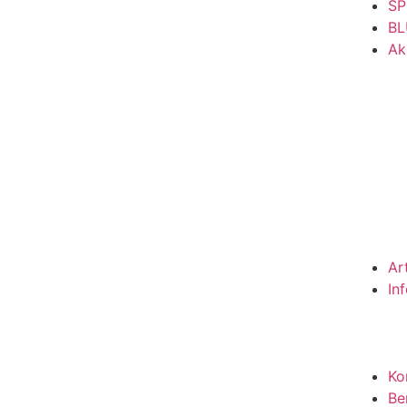
SP
BL
Ak
Ar
In
Ko
Be