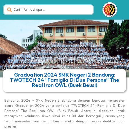
Graduation 2024 SMK Negeri 2 Bandung:
TWOTECH 24 “Famiglia Di Due Persone” The
Real Iron OWL (Buek Beusi)
Bandung, 2024 – SMK Negeri 2 Bandung dengan bangga menggelar
acara Graduation 2024 yang bertajuk “TWOTECH 24: Famiglia Di Due
Persone” The Real Iron OWL (Buek Beusi). Acara ini diadakan untuk
merayakan kelulusan siswa-siswi kelas XII dari berbagai jurusan yang
telah menyelesaikan pendidikan mereka dengan penuh dedikasi dan
prestasi.