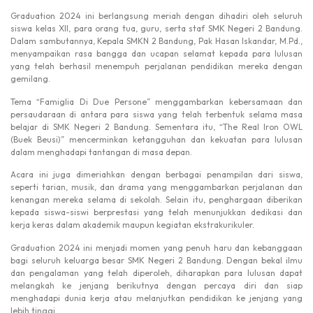
Graduation 2024 ini berlangsung meriah dengan dihadiri oleh seluruh
siswa kelas XII, para orang tua, guru, serta staf SMK Negeri 2 Bandung.
Dalam sambutannya, Kepala SMKN 2 Bandung, Pak Hasan Iskandar, M.Pd.,
menyampaikan rasa bangga dan ucapan selamat kepada para lulusan
yang telah berhasil menempuh perjalanan pendidikan mereka dengan
gemilang.
Tema “Famiglia Di Due Persone” menggambarkan kebersamaan dan
persaudaraan di antara para siswa yang telah terbentuk selama masa
belajar di SMK Negeri 2 Bandung. Sementara itu, “The Real Iron OWL
(Buek Beusi)” mencerminkan ketangguhan dan kekuatan para lulusan
dalam menghadapi tantangan di masa depan.
Acara ini juga dimeriahkan dengan berbagai penampilan dari siswa,
seperti tarian, musik, dan drama yang menggambarkan perjalanan dan
kenangan mereka selama di sekolah. Selain itu, penghargaan diberikan
kepada siswa-siswi berprestasi yang telah menunjukkan dedikasi dan
kerja keras dalam akademik maupun kegiatan ekstrakurikuler.
Graduation 2024 ini menjadi momen yang penuh haru dan kebanggaan
bagi seluruh keluarga besar SMK Negeri 2 Bandung. Dengan bekal ilmu
dan pengalaman yang telah diperoleh, diharapkan para lulusan dapat
melangkah ke jenjang berikutnya dengan percaya diri dan siap
menghadapi dunia kerja atau melanjutkan pendidikan ke jenjang yang
lebih tinggi.