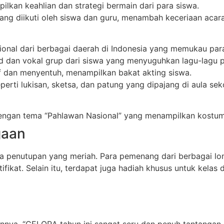
lkan keahlian dan strategi bermain dari para siswa.
ang diikuti oleh siswa dan guru, menambah keceriaan acara
sional dari berbagai daerah di Indonesia yang memukau par
 dan vokal grup dari siswa yang menyuguhkan lagu-lagu po
if dan menyentuh, menampilkan bakat akting siswa.
erti lukisan, sketsa, dan patung yang dipajang di aula sek
gan tema “Pahlawan Nasional” yang menampilkan kostum k
gaan
 penutupan yang meriah. Para pemenang dari berbagai l
fikat. Selain itu, terdapat juga hadiah khusus untuk kelas 
annya, “GELORA tahun ini sangat seru dan penuh tantangan.