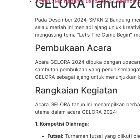
GELORA Tahun 20
Admin SMK Negeri 2 Bandung
18 Desember 
Pada Desember 2024, SMKN 2 Bandung menga
selalu meriah ini menjadi ajang unjuk kreat
mengusung tema “Let’s The Game Begin”, me
Pembukaan Acara
Acara GELORA 2024 dibuka dengan upacara
sambutan pembukaan yang penuh semangat. B
GELORA sebagai ajang untuk menunjukkan 
Rangkaian Kegiatan
Acara GELORA tahun ini menampilkan berbaga
utama dalam acara GELORA 2024:
1. Kompetisi Olahraga:
Futsal:
Turnamen futsal yang diikuti ol