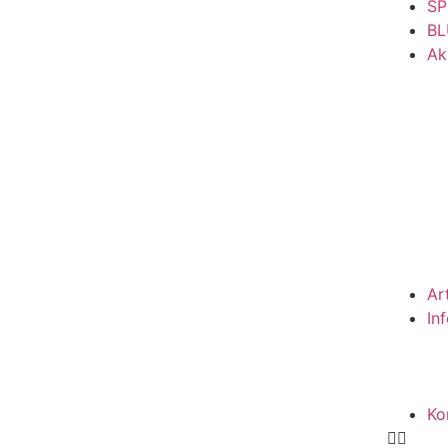
SP
BL
Ak
Ar
In
Ko