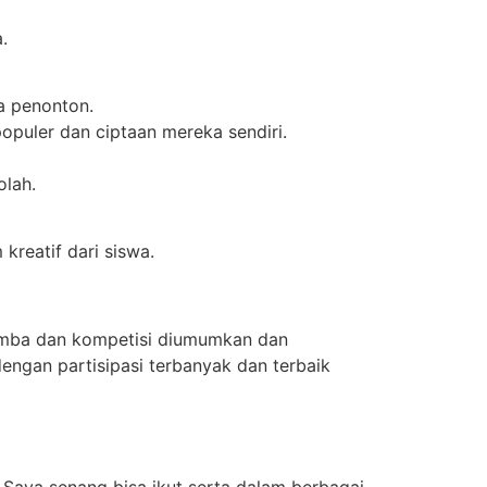
.
a penonton.
puler dan ciptaan mereka sendiri.
olah.
reatif dari siswa.
omba dan kompetisi diumumkan dan
dengan partisipasi terbanyak dan terbaik
 Saya senang bisa ikut serta dalam berbagai