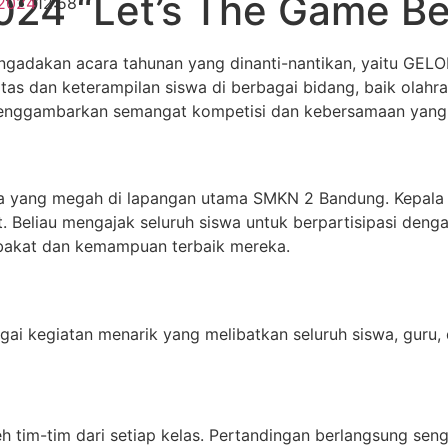
24 “Let’s The Game Be
2024
12:58
dakan acara tahunan yang dinanti-nantikan, yaitu GELOR
ivitas dan keterampilan siswa di berbagai bidang, baik olah
nggambarkan semangat kompetisi dan kebersamaan yang tin
 yang megah di lapangan utama SMKN 2 Bandung. Kepala
eliau mengajak seluruh siswa untuk berpartisipasi denga
bakat dan kemampuan terbaik mereka.
i kegiatan menarik yang melibatkan seluruh siswa, guru, d
eh tim-tim dari setiap kelas. Pertandingan berlangsung seng