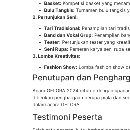
Basket:
Kompetisi basket yang menampi
Bulu Tangkis:
Turnamen bulu tangkis y
2. Pertunjukan Seni:
Tari Tradisional:
Penampilan tari tradi
Band dan Vokal Grup:
Penampilan band
Teater:
Pertunjukan teater yang kreat
Seni Rupa:
Pameran karya seni rupa sep
3. Lomba Kreativitas:
Fashion Show:
Lomba fashion show den
Penutupan dan Penghar
Acara GELORA 2024 ditutup dengan upacara
diberikan penghargaan berupa piala dan serti
dalam acara GELORA.
Testimoni Peserta
Salah satu peserta, Nita, berbagi pengalam