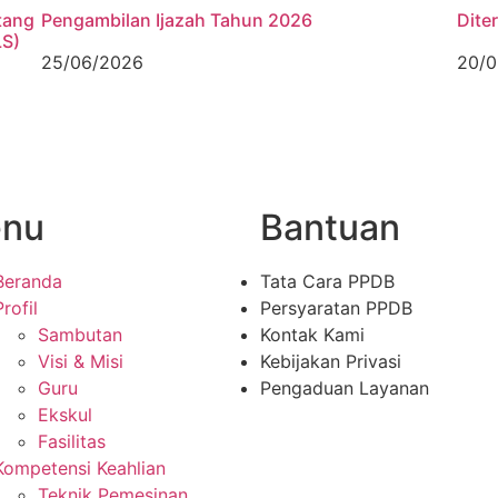
tang
Pengambilan Ijazah Tahun 2026
Dite
LS)
25/06/2026
20/0
nu
Bantuan
Beranda
Tata Cara PPDB
Profil
Persyaratan PPDB
Sambutan
Kontak Kami
Visi & Misi
Kebijakan Privasi
Guru
Pengaduan Layanan
Ekskul
Fasilitas
Kompetensi Keahlian
Teknik Pemesinan