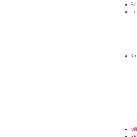
Be
Pro
Ko
Mi
SP