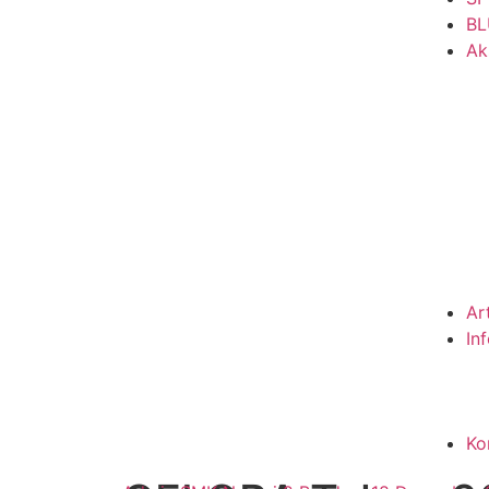
BL
Ak
Ar
In
Ko