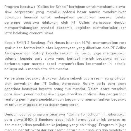
Program beasiswa “Collins for School” bertujuan untuk membantu siswa-
siswi berprestasi yang memiliki potensi besar namun membutuhkan
dukungan finansial untuk melanjutkan pendidikan mereka. Seleksi
penerima beasiswa dilakukan oleh PT Collins Aerospace dengan
mempertimbangkan prestasi akademik, kegiatan ekstrakurikuler, dan
latar belakang ekonomi siswa.
Kepala SMKN 2 Bandung, Pak Hasan Iskandar, M.Pd., menyampaikan rasa
syukur dan terima kasih atas kepercayaan yang diberikan oleh PT Collins
Aerospace dan Rotary kepada sekolah ini. Beliau juga mengucapkan
selamat kepada para siswa yang berhasil meraih beasiswa ini dan
berharap agar mereka dapat memanfaatkan kesempatan ini sebaik-
baiknya untuk meraih cita-cita mereka.
Penyerahan beasiswa dilakukan dalam sebuah acara resmi yang dihadiri
oleh perwakilan dari PT Collins Aerospace, Rotary, serta para siswa
penerima beasiswa beserta orang tua mereka. Dalam acara tersebut,
para siswa penerima beasiswa juga diberikan motivasi dan pengarahan
tentang pentingnya pendidikan dan bagaimana memanfaatkan beasiswa
ini untuk menggapai masa depan yang cerah.
Dengan adanya program beasiswa “Collins for School” ini, diharapkan
para siswa SMKN 2 Bandung dapat lebih termotivasi untuk berprestasi
dan melanjutkan pendidikan ke jenjang yang lebih tinggi. Program ini juga
menjadi bentuk nyata dari kerjasama antara dunia industri dan pendidikan