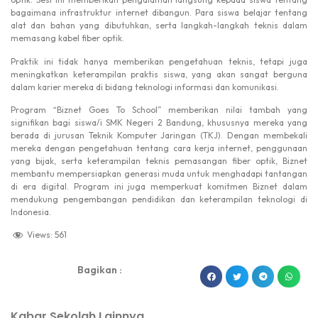
bagaimana infrastruktur internet dibangun. Para siswa belajar tentang
alat dan bahan yang dibutuhkan, serta langkah-langkah teknis dalam
memasang kabel fiber optik.
Praktik ini tidak hanya memberikan pengetahuan teknis, tetapi juga
meningkatkan keterampilan praktis siswa, yang akan sangat berguna
dalam karier mereka di bidang teknologi informasi dan komunikasi.
Program “Biznet Goes To School” memberikan nilai tambah yang
signifikan bagi siswa/i SMK Negeri 2 Bandung, khususnya mereka yang
berada di jurusan Teknik Komputer Jaringan (TKJ). Dengan membekali
mereka dengan pengetahuan tentang cara kerja internet, penggunaan
yang bijak, serta keterampilan teknis pemasangan fiber optik, Biznet
membantu mempersiapkan generasi muda untuk menghadapi tantangan
di era digital. Program ini juga memperkuat komitmen Biznet dalam
mendukung pengembangan pendidikan dan keterampilan teknologi di
Indonesia.
Views:
561
Bagikan :
dibuat oleh rrdigital.id
Kabar Sekolah Lainnya