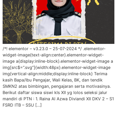
/*! elementor – v3.23.0 – 25-07-2024 */ .elementor-
widget-image{text-align:center}.elementor-widget-
image a{display:inline-block}.elementor-widget-image a
img[src$=”.svg”]{width:48px}.elementor-widget-image
img{vertical-align:middle;display:inline-block} Terima
kasih Bapa/Ibu Pengajar, Wali Kelas, BK, dan tendik
SMKN2 atas bimbingan, pengajaran serta motivasinya.
Berikut daftar siswa siswi kls XII yg lolos seleksi jalur
mandiri di PTN : 1. Raina Al Azwa Diviandi XII DKV 2 – S1
FSRD ITB – SSU […]